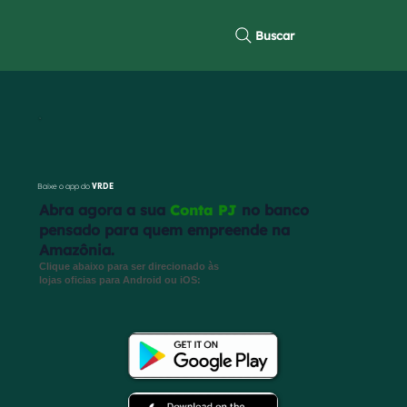
Buscar
Baixe o app do
VRDE
Abra agora a sua
Conta PJ
no banco
pensado para quem empreende na
Amazônia.
Clique abaixo para ser direcionado às
lojas oficias para Android ou iOS: