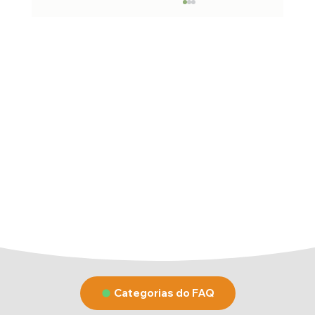
Quanto tempo leva para o
pagamento de um boleto
compensar?
O prazo oficial de compensação bancária
para boletos é de até 3 dias úteis . O que
isso significa? Que o recebedor pode
demorar até 3 dias úteis (não contam
sábados, domingos e feriados) para identif
Categorias do FAQ