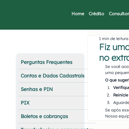
Home
Crédito
Consultor
1 min de leitura
Fiz uma
no extr
Perguntas Frequentes
Se você acab
uma pequena
Contas e Dados Cadastrais
O que suger
Verifiq
Senhas e PIN
Reinicie
PIX
Aguarde
Se após ess
Boletos e cobranças
Nossa equip