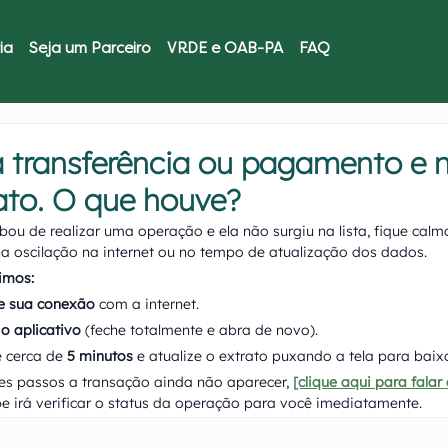
ia
Seja um Parceiro
VRDE e OAB-PA
FAQ
 transferência ou pagamento e 
ato. O que houve?
ou de realizar uma operação e ela não surgiu na lista, fique calm
 oscilação na internet ou no tempo de atualização dos dados.
imos:
ue sua conexão
 com a internet.
 o aplicativo
 (feche totalmente e abra de novo).
 cerca de 
5 minutos
 e atualize o extrato puxando a tela para baix
es passos a transação ainda não aparecer, 
[clique aqui para fala
e irá verificar o status da operação para você imediatamente.