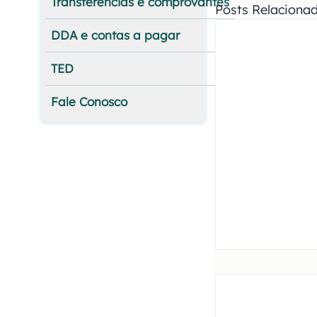
Transferências e comprovantes
Posts Relaciona
DDA e contas a pagar
TED
Fale Conosco
Meu CNPJ já é
instituição. O