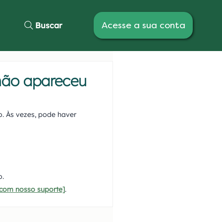
Acesse a sua conta
Buscar
não apareceu
o. Às vezes, pode haver 
o.
r com nosso suporte]
. 