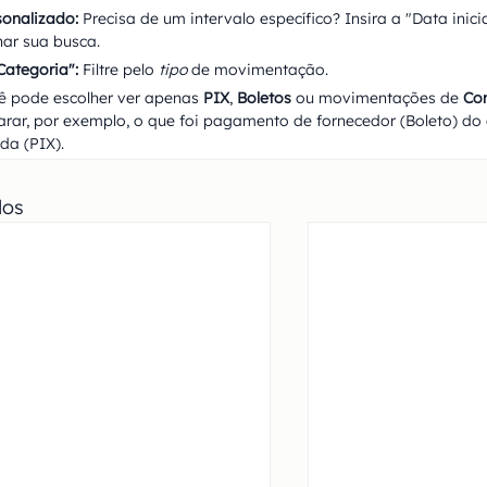
sonalizado:
 Precisa de um intervalo específico? Insira a "Data inicia
nar sua busca.
Categoria":
 Filtre pelo 
tipo
 de movimentação.
ê pode escolher ver apenas 
PIX
, 
Boletos
 ou movimentações de 
Co
arar, por exemplo, o que foi pagamento de fornecedor (Boleto) do q
da (PIX).
dos