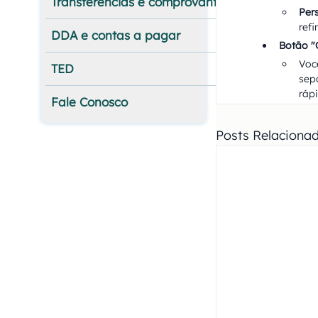
Transferências e comprovantes
Per
refi
DDA e contas a pagar
Botão "
Voc
TED
sep
rápi
Fale Conosco
Posts Relaciona