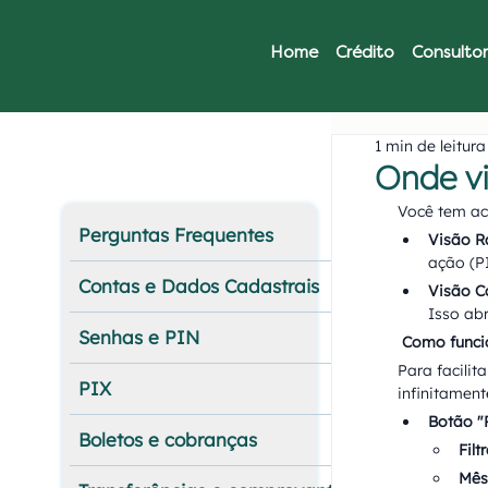
Home
Crédito
Consultor
1 min de leitura
Onde vi
Você tem ac
Perguntas Frequentes
Visão R
ação (PI
Contas e Dados Cadastrais
Visão C
Isso abr
Senhas e PIN
Como funcio
Para facilit
PIX
infinitament
Botão "
Boletos e cobranças
Filt
Mês