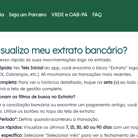
ia
Seja um Parceiro
VRDE e OAB-PA
FAQ
sualizo meu extrato bancário?
esso rápido às suas movimentações logo na entrada.
ápida:
 Na 
Tela Inicial
 do app, você encontra o bloco "Extrato" log
X, Cobranças, etc.). Ali mostramos as transações mais recentes.
ompleta:
 Para ver o histórico detalhado, toque na 
seta (>)
 ao lado 
irá a tela de gestão completa.
nam os filtros de busca no Extrato?
ar a conciliação bancária ou encontrar um pagamento antigo, você n
e. Utilize os botões no topo da tela de extrato:
Período":
 Defina 
quando
 aconteceu a transação.
ros rápidos:
 Visualize os últimos 
7, 15, 30, 60 ou 90 dias
 com um toq
 específico:
 Selecione "Selecionar mês" para ver o fechamento de