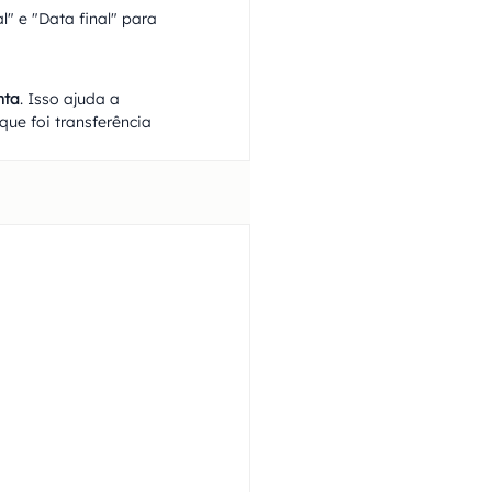
l" e "Data final" para 
nta
. Isso ajuda a 
ue foi transferência 