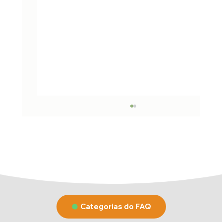
Qual a diferença entre TED e PIX?
Ambos transferem dinheiro, mas funcionam
de formas diferentes: Pix: É instantâneo,
funciona 24 horas por dia, 7 dias por semana
(incluindo feriados) e usa chaves simples
(Chave aleatória, CPF, CNPJ,
Categorias do FAQ