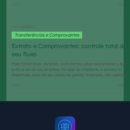
aplicativo e do internet banking do VrdeBank. O que é o DDA?
Como ativar o DDA no app? Como visualizar e pagar um boleto
pelo DDA?
1 min de leitura
Transferências e Comprovantes
Extrato e Comprovantes: controle total do
seu fluxo
Para tomar boas decisões, você precisa saber exatamente o que
entra e sai da sua empresa. No app do VrdeBank, o extrato foi
desenhado para ser seu aliado na gestão financeira, não apenas
uma lista de números. Enumeramos abaixo alguns dos principais
pontos que podem gerar dúvidas para novos usuários dos
aplicativo e internet banking do VrdeBank. Onde visualizo meu
extrato bancário? Como acessar e enviar o comprovante de uma
transação? Fiz uma transferência ou pagamento e não a