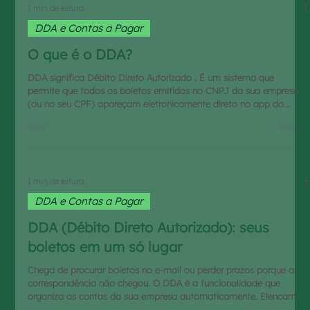
1 min de leitura
DDA e Contas a Pagar
O que é o DDA?
DDA significa Débito Direto Autorizado . É um sistema que
permite que todos os boletos emitidos no CNPJ da sua empresa
(ou no seu CPF) apareçam eletronicamente direto no app do
VrdeBank. Importante: DDA é diferente de Débito Automático!
Muitos clientes confundem, mas fique tranquilo: ao ativar o DDA,
o dinheiro NÃO sai da sua conta sozinho. O sistema apenas
apresenta o boleto para você. O pagamento só acontece se você
clicar e autorizar. O controle continua sendo totalmente s
1 min de leitura
DDA e Contas a Pagar
DDA (Débito Direto Autorizado): seus
boletos em um só lugar
Chega de procurar boletos no e-mail ou perder prazos porque a
correspondência não chegou. O DDA é a funcionalidade que
organiza as contas da sua empresa automaticamente. Elencamos
a seguir algumas dúvidas que podem surgir para usuários do