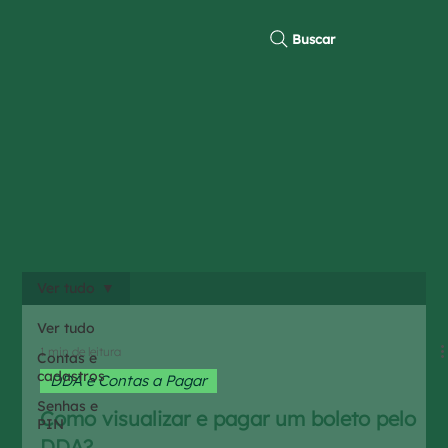
Buscar
Ver tudo
Ver tudo
1 min de leitura
Contas e
cadastros
DDA e Contas a Pagar
Senhas e
Como visualizar e pagar um boleto pelo
PIN
DDA?