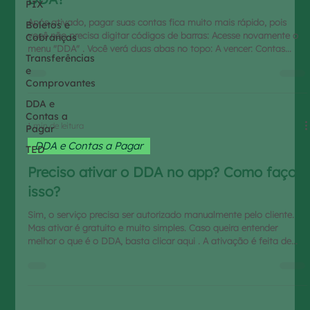
PIX
Após ativado, pagar suas contas fica muito mais rápido, pois
Boletos e
você não precisa digitar códigos de barras: Acesse novamente o
Cobranças
menu "DDA" . Você verá duas abas no topo: A vencer: Contas
Transferências
futuras ou do dia. Vencido: Contas que já passaram do prazo.
e
Selecione o boleto que deseja quitar na lista. Confira os detalhes
Comprovantes
na tela "Revisar pagamento" (Valor, descontos, multas e
beneficiário). Estando tudo certo, clique em "Pagar boleto" e
DDA e
confirme com sua senha. É prático, seguro e ev
Contas a
1 min de leitura
Pagar
DDA e Contas a Pagar
TED
Preciso ativar o DDA no app? Como faço
isso?
Sim, o serviço precisa ser autorizado manualmente pelo cliente.
Mas ativar é gratuito e muito simples. Caso queira entender
melhor o que é o DDA, basta clicar aqui . A ativação é feita de
acordo com o passo a passo a seguir: No menu principal, clique
em "Pagamentos" . Na lista de opções ("Como deseja pagar?"),
selecione a última opção: "DDA" . Uma tela explicará os
benefícios. Clique no botão verde "Ativar DDA" . Pronto! Aparecerá
uma mensagem de "Solicitação em processamento