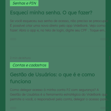
Senhas e PIN
Esqueci minha senha. O que fazer?
Se você esqueceu sua senha de acesso, não precisa se preocupar.
É possível criar uma nova direto pelo app VrdeBank. Veja como
fazer: Abra o app e, na tela de login, digite seu CPF . Toque em
“Esqueci minha senha” . Você receberá um código de verificação
no seu e-mail cadastrado . Digite o código no campo indicado
dentro do app. Crie uma nova senha , seguindo os critérios
exibidos na tela: Mínimo de 8 caracteres Uma letra maiúscula,
uma minúscula e um número Um caractere espe
2 min de leitura
Contas e cadastros
Gestão de Usuários: o que é e como
funciona
Como delegar acesso à minha conta PJ com segurança? A
Gestão de Usuários é a ferramenta estratégica do VrdeBank que
permite a você, o responsável pela conta, delegar o acesso para
sua equipe (como um gestor financeiro, sócios ou assistentes)
com total controle e segurança . Em vez de compartilhar sua