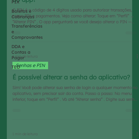
PIX
O PIN é o código de 4 dígitos usado para autorizar transações,
Boletos e
como PIX e pagamentos. Veja como alterar: Toque em “Perfil” →
Cobranças
“Alterar PIN” . O app perguntará se você deseja alterar o PIN —
Transferências
confirme em “Alterar PIN” . Você receberá um código de
e
verificação por e-mail . Digite o código no campo indicado.
Comprovantes
Escolha um novo PIN de 4 dígitos e toque em “Confirmar” .
Confirme novamente o PIN e finalize. A tela mostrará “PIN
DDA e
alterado com sucesso!” . Atenção: evite usar números p
Contas a
1 min de leitura
Pagar
Senhas e PIN
TED
É possível alterar a senha do aplicativo?
Sim! Você pode alterar sua senha de login a qualquer momento no
aplicativo, sem precisar sair da conta. Passo a passo: No menu
inferior, toque em “Perfil” . Vá até “Alterar senha” . Digite sua senha
atual e depois a nova senha . Confirme e toque em “Salvar” . Você
verá a mensagem de confirmação “Senha alterada com sucesso!”
. Dica do VrdeBank: mantenha sua senha em local seguro e não
compartilhe com ninguém. Não use a mesma senha em vários
serviços distintos. Tenha uma senh
1 min de leitura