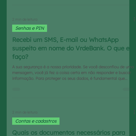
senha pessoal (uma prática que não recomendamos), você cria
acessos individuais. Isso traz mais eficiência para sua operação
do dia a dia e garante que seu caixa esteja sempre p
2 min de leitura
Senhas e PIN
Recebi um SMS, E-mail ou WhatsApp
suspeito em nome do VrdeBank. O que eu
faço?
A sua segurança é a nossa prioridade. Se você desconfiou de uma
mensagem, você já fez a coisa certa em não responder e buscar
informação. Para proteger os seus dados, é fundamental que
você saiba como agimos. O que NUNCA vamos pedir: O
VrdeBank NUNCA vai ligar ou enviar mensagens (seja por SMS, E-
mail ou WhatsApp) para: Pedir suas senhas (nem a de acesso ao
app, nem a de transação). Solicitar o envio de um PIX ou
qualquer transferência para "testar", "validar" ou "proteger
2 min de leitura
Contas e cadastros
Quais os documentos necessários para