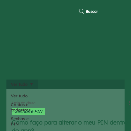
Buscar
Ver tudo
Ver tudo
1 min de leitura
Contas e
cadastros
Senhas e PIN
Senhas e
Como faço para alterar o meu PIN dentro
PIN
do app?